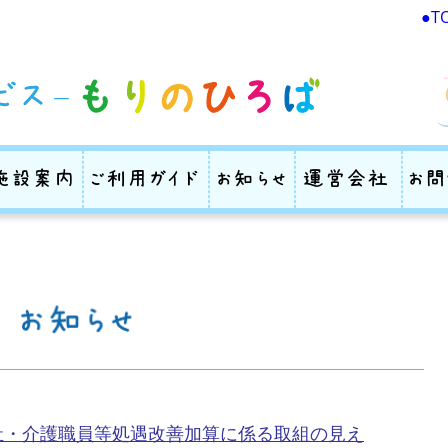
●T
ビス