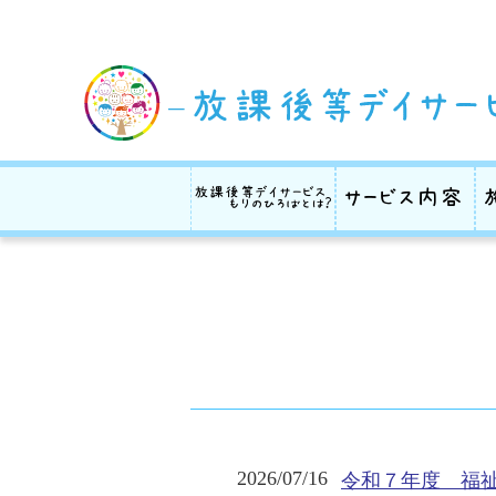
泉区 松森にある共生型福祉施設 もりのひろば 放課後デイサー