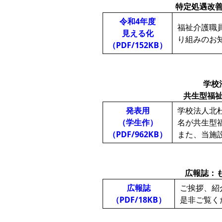
特定処遇改
令和4年度
福祉介護職
見える化
り組みのお
（PDF/152KB）
学校
共生型福
発表用
学校法人北
（学生作）
名が共生型
（PDF/962KB）
また、当施
広報誌：も
広報誌
ご挨拶、紹
（PDF/18KB）
是非ご覧く